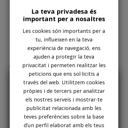
reduïda.
La teva privadesa és
21/05/2009
important per a nosaltres
Llistes definitives: habitatges per a
persones amb mobilitat reduïda
Les cookies són importants per a
tu, influeixen en la teva
25/09/2008
Llistes provisionals: habitatges per a
experiència de navegació, ens
persones amb mobilitat reduïda
ajuden a protegir la teva
privacitat i permeten realitzar les
08/09/2008
peticions que ens sol·licitis a
Habitatges per a persones amb mobilitat
Se ha publicado el listado definitivo de
través del web. Utilitzem cookies
reduïda
personas admitidas y excluidas del
pròpies i de tercers per analitzar
26/06/2008
procedimiento de adjudicación de 135
els nostres serveis i mostrar-te
Avança el procés de la promoció de pisos de
viviendas de alquiler con protección
publicitat relacionada amb les
protecció
oficial promovidas por las fundaciones
teves preferències sobre la base
10/04/2008
Familia y Bienestar Social y HÀBITAT 3.
d’un perfil elaborat amb els teus
Llistes definitives d'admesos i exclosos i dia