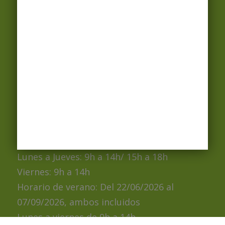
Preguntas Frecuentes (FAQS) Aparcamientos
Preguntas Frecuentes (FAQS) Zona Azul- Zona
Verde
Avenida Once de Septiembre, 82-84
08820 El Prat de Llobregat
Tel. oficina: 93 370 50 54
info@pratespais.com
NIF: B-63842439
HORARIO
Lunes a Jueves: 9h a 14h/ 15h a 18h
Viernes: 9h a 14h
Horario de verano: Del 22/06/2026 al
07/09/2026, ambos incluidos
Lunes a viernes de 9h a 14h.