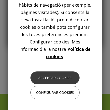
hàbits de navegació (per exemple,
Consulte el listado definitivo en el
del sorteig públic per a la promoció Prat
pàgines visitades). Si consents la
enlace adjunto
.
Sud Remolar
seva instal·lació, prem Acceptar
10/04/2008
cookies o també pots configurar
Paginación
Siguiente página
Página 1
següent ›
les teves preferències prement
ENTÈS
Configurar cookies. Més
informació a la nostra
Política de
cookies
.
ACCEPTAR COOKIES
CONFIGURAR COOKIES