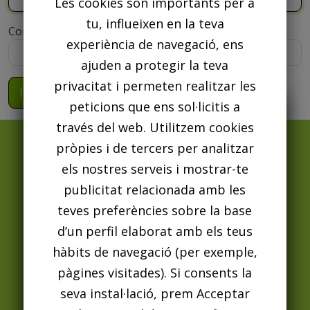
Les cookies són importants per a
tu, influeixen en la teva
Contraseña
experiència de navegació, ens
ajuden a protegir la teva
privacitat i permeten realitzar les
peticions que ens sol·licitis a
Se ha publicado el listado definitivo de
través del web. Utilitzem cookies
personas admitidas y excluidas del
pròpies i de tercers per analitzar
procedimiento de adjudicación de 135
els nostres serveis i mostrar-te
viviendas de alquiler con protección
publicitat relacionada amb les
oficial promovidas por las fundaciones
teves preferències sobre la base
Enlaces legales
Dónde Estamos
Familia y Bienestar Social y HÀBITAT 3.
d’un perfil elaborat amb els teus
Quiénes Somos
hàbits de navegació (per exemple,
Consulte el listado definitivo en el
pàgines visitades). Si consents la
enlace adjunto
.
Actuacions Realitzades
seva instal·lació, prem Acceptar
Aviso Legal Y Política De Privacidad