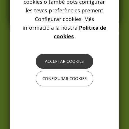
cookies o també pots configurar
les teves preferències prement
ENTÈS
Política De Cookies
Configurar cookies. Més
Accesibilidad
informació a la nostra
Política de
Calendario De Días Inhábiles
cookies
.
Canal Interno De Información / Canal De
Denuncia
ACCEPTAR COOKIES
Ofertas De Trabajo
Preguntas Frecuentes (FAQS) Aparcamientos
CONFIGURAR COOKIES
Preguntas Frecuentes (FAQS) Zona Azul- Zona
Verde
Avenida Once de Septiembre, 82-84
08820 El Prat de Llobregat
Tel. oficina: 93 370 50 54